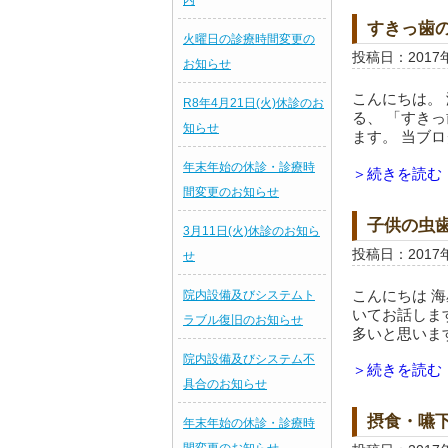
内
すきっ歯
火曜日の診療時間変更の
投稿日：2017
お知らせ
こんにちは。
R8年4月21日(火)休診のお
る、 「すき
知らせ
ます。 当ブロ
年末年始の休診・診療時
＞続きを読む
間変更のお知らせ
子供の虫
3月11日(火)休診のお知ら
投稿日：2017
せ
こんにちは 
院内設備及びシステムト
いてお話しま
ラブル復旧のお知らせ
多いと思います
院内設備及びシステム不
＞続きを読む
具合のお知らせ
摂食・嚥
年末年始の休診・診療時