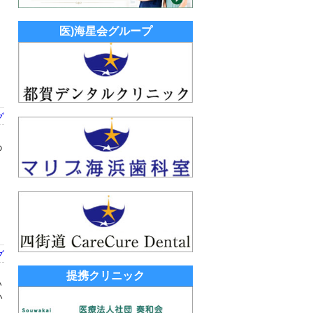
。
医)海星会グループ
グ
あ
？
グ
提携クリニック
い
い