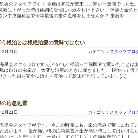
海星会のスタッフです！ 今週は寒波が襲来し、寒い一週間でしたね
急激に下がった時は体調の管理にお気を付け下さい。 体調万全の日
ウン中央歯科室で今年最後の歯の点検をしませんか？ 歯石を […]
言う根治とは根絶治療の意味ではない
年2月21日
カテゴリ：
スタッフブロ
海星会スタッフOです＼(＾o＾)／ 根治って歯医者で聞いたことは
 私は自分の虫歯が、大変な治療のときに聞きました。 根治って何
りきった歯を完全に治す＝完治って意味だと思っていまし […]
時の応急処置
年2月21日
カテゴリ：
スタッフブロ
 海星会スタッフWです。 今この時間にも、歯の痛みで苦しまれて
かと思います。 歯が痛い時の応急処置と歯が痛い時にしてはいけな
話したいと思います。 一番は、すぐにお近くの歯科医院に […]