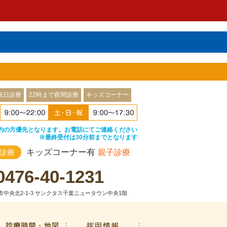
祝日診療
22時まで夜間診療
キッズコーナー
約の方優先となります。お電話にてご連絡ください
※最終受付は30分前までとなります
キッズコーナー有
診療
親子診療
0476-40-1231
中央北2-1-3 サンクタス千葉ニュータウン中央1階
治療費・保証
診療時間・地図
採用情報