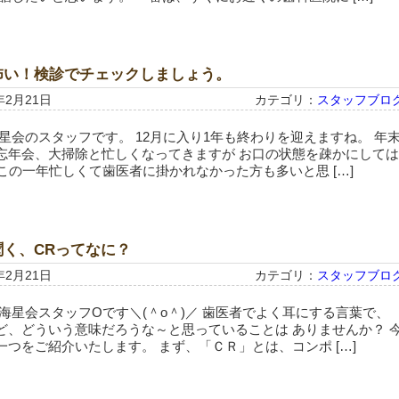
怖い！検診でチェックしましょう。
年2月21日
カテゴリ：
スタッフブロ
星会のスタッフです。 12月に入り1年も終わりを迎えますね。 年
忘年会、大掃除と忙しくなってきますが お口の状態を疎かにしては
 この一年忙しくて歯医者に掛かれなかった方も多いと思 […]
聞く、CRってなに？
年2月21日
カテゴリ：
スタッフブロ
海星会スタッフOです＼(＾o＾)／ 歯医者でよく耳にする言葉で、
ど、どういう意味だろうな～と思っていることは ありませんか？ 
一つをご紹介いたします。 まず、「ＣＲ」とは、コンポ […]