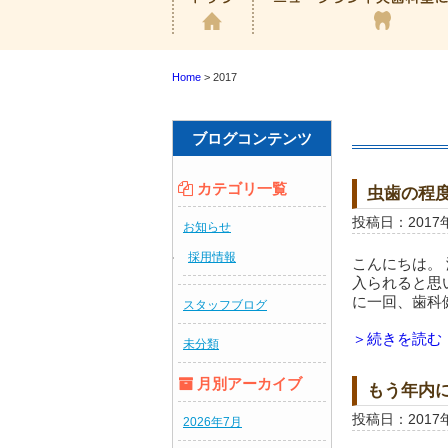
Home
>
2017
ブログコンテンツ
カテゴリ一覧
虫歯の程
投稿日：2017
お知らせ
採用情報
こんにちは。
入られると思
に一回、歯科健
スタッフブログ
＞続きを読む
未分類
月別アーカイブ
もう年内
い！
投稿日：2017
2026年7月