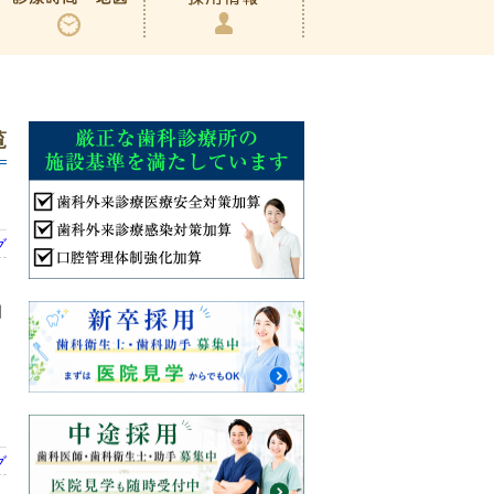
覧
グ
月
グ