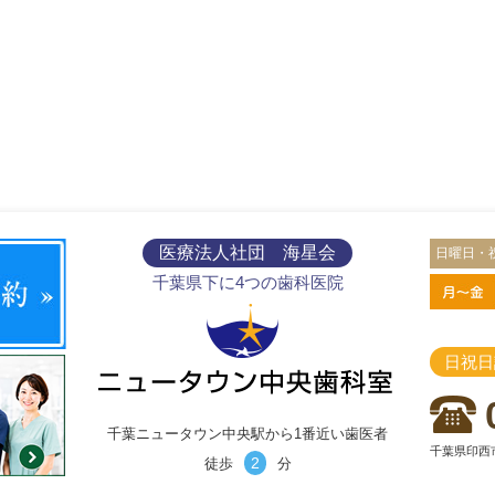
医療法人社団 海星会
日曜日・
千葉県下に4つの歯科医院
日祝日
千葉ニュータウン中央駅から1番近い歯医者
千葉県印西市
2
徒歩
分