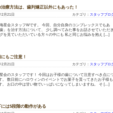
の治療方法は、歯列矯正以外にもあった！
年2月21日
カテゴリ：
スタッフブロ
 海星会スタッフWです。 今回、自分自身のコンプレックスでもあ
っ歯」を治す方法について、 少し調べてみた事をお話させていただ
グを見ていただいている方々の中にも 私と同じお悩みを抱え […]
歯にもご注意！
年2月21日
カテゴリ：
スタッフブロ
海星会のスタッフです！ 今回はお子様の歯について注意すべき点に
す。 数日前にハロウィンのイベントでお菓子を貰ってきたお子様も
。 お口の中は甘い物でいっぱいになってしまいますね。 そ […]
下には5段階の動作がある