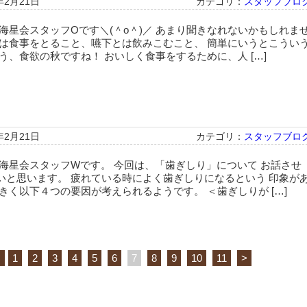
年2月21日
カテゴリ：
スタッフブロ
海星会スタッフOです＼(＾o＾)／ あまり聞きなれないかもしれま
とは食事をとること、嚥下とは飲みこむこと、 簡単にいうとこうい
う、食欲の秋ですね！ おいしく食事をするために、人 […]
年2月21日
カテゴリ：
スタッフブロ
 海星会スタッフWです。 今回は、「歯ぎしり」について お話させ
いと思います。 疲れている時によく歯ぎしりになるという 印象が
きく以下４つの要因が考えられるようです。 ＜歯ぎしりが […]
<
1
2
3
4
5
6
7
8
9
10
11
>