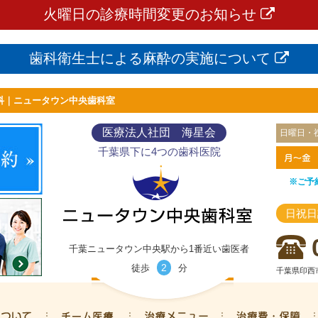
火曜日の診療時間変更のお知らせ
歯科衛生士による麻酔の実施について
科｜ニュータウン中央歯科室
医療法人社団 海星会
日曜日・
千葉県下に4つの歯科医院
※ご予
日祝日
千葉ニュータウン中央駅から1番近い歯医者
2
徒歩
分
千葉県印西市
ニュータウン中央歯科室について
専門医チーム医療
治療メニュー