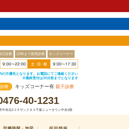
祝日診療
22時まで夜間診療
キッズコーナー
約の方優先となります。お電話にてご連絡ください
※最終受付は30分前までとなります
キッズコーナー有
診療
親子診療
0476-40-1231
中央北2-1-3 サンクタス千葉ニュータウン中央1階
治療費・保証
診療時間・地図
採用情報