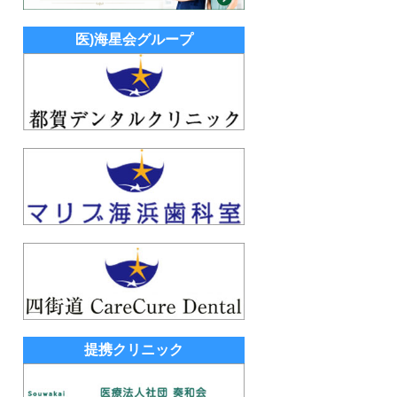
医)海星会グループ
提携クリニック