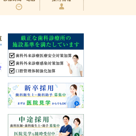
覧
せ
ま