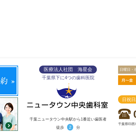
医療法人社団 海星会
日曜日・
千葉県下に4つの歯科医院
日祝日
千葉ニュータウン中央駅から1番近い歯医者
千葉県印西市
2
徒歩
分