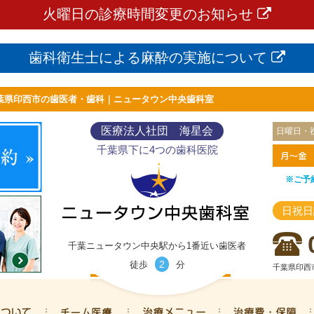
火曜日の診療時間変更のお知らせ
歯科衛生士による麻酔の実施について
葉県印西市の歯医者・歯科｜ニュータウン中央歯科室
医療法人社団 海星会
日曜日・
千葉県下に4つの歯科医院
※ご予
日祝日
千葉ニュータウン中央駅から1番近い歯医者
2
徒歩
分
千葉県印西市
ニュータウン中央歯科室について
専門医チーム医療
治療メニュー