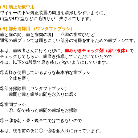
(５) 矯正治療中用
ワイヤーの下や矯正装置の周辺を清掃しやすいように、
山型やU字型などに毛切りが工夫されてします。
(６) 部分清掃用 （ワンタフトブラシ）
歯と歯の間、歯と歯肉の境目、凸凹の歯並びなど、
通常の歯ブラシでは届きにくい部分の清掃をするための歯ブラシです。
私は、歯医者さんに行くたびに、
歯みがきチェック剤（赤い液体）
で、
チェックしてもらい、歯磨き指導していただいていたので、
今は、以下の3段階で磨き残しがないようにしています。
①皆様が使用しているような基本的な歯ブラシ
→全体を磨く
②部分掃除用（ワンタフトブラシ）
→歯間と歯と歯茎の間を念入りに磨く
③歯間ブラシ
→①、②で残った歯間の歯垢をお掃除
①～③を朝・昼・晩全てではできないので、
私は、寝る前の夜に①～③を念入りに行っています。