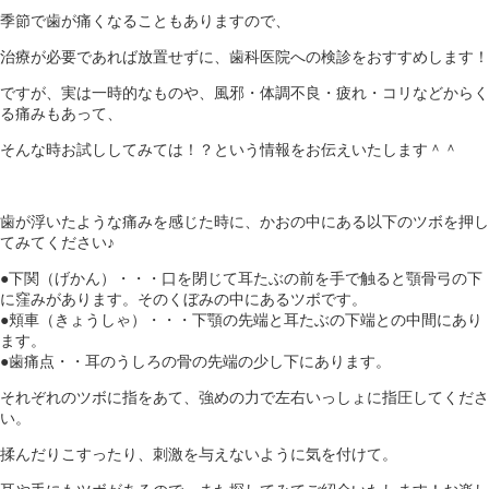
季節で歯が痛くなることもありますので、
治療が必要であれば放置せずに、歯科医院への検診をおすすめします！
ですが、実は一時的なものや、風邪・体調不良・疲れ・コリなどからく
る痛みもあって、
そんな時お試ししてみては！？という情報をお伝えいたします＾＾
歯が浮いたような痛みを感じた時に、かおの中にある以下のツボを押し
てみてください♪
●下関（げかん）・・・口を閉じて耳たぶの前を手で触ると顎骨弓の下
に窪みがあります。そのくぼみの中にあるツボです。
●頬車（きょうしゃ）・・・下顎の先端と耳たぶの下端との中間にあり
ます。
●歯痛点・・耳のうしろの骨の先端の少し下にあります。
それぞれのツボに指をあて、強めの力で左右いっしょに指圧してくださ
い。
揉んだりこすったり、刺激を与えないように気を付けて。