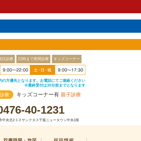
祝日診療
22時まで夜間診療
キッズコーナー
約の方優先となります。お電話にてご連絡ください
※最終受付は30分前までとなります
キッズコーナー有
診療
親子診療
0476-40-1231
中央北2-1-3 サンクタス千葉ニュータウン中央1階
治療費・保証
診療時間・地図
採用情報