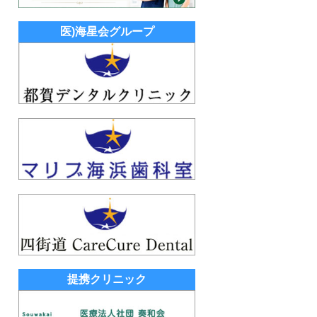
医)海星会グループ
提携クリニック