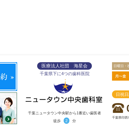
医療法人社団 海星会
日曜日・
千葉県下に4つの歯科医院
日祝日
千葉ニュータウン中央駅から1番近い歯医者
千葉県印西市
2
徒歩
分