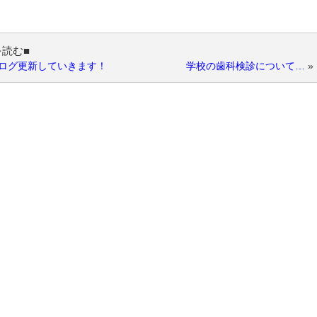
を読む■
ログ更新していきます！
学校の歯科検診について…
»