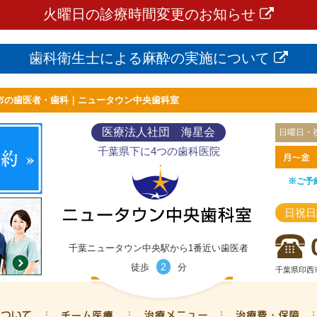
火曜日の診療時間変更のお知らせ
歯科衛生士による麻酔の実施について
市の歯医者・歯科｜ニュータウン中央歯科室
医療法人社団 海星会
日曜日・
千葉県下に4つの歯科医院
※ご予
日祝日
千葉ニュータウン中央駅から1番近い歯医者
2
徒歩
分
千葉県印西市
ニュータウン中央歯科室について
専門医チーム医療
治療メニュー